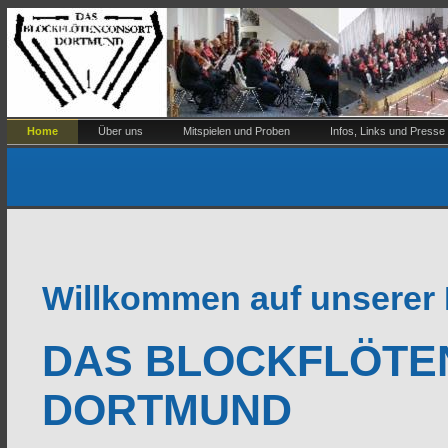
Home
Über uns
Mitspielen und Proben
Infos, Links und Presse
Willkommen auf unserer
DAS BLOCKFLÖT
DORTMUND